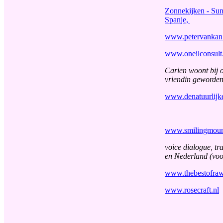
Zonnekijken - Sun
Spanje,
www.petervankan
www.oneilconsult
Carien woont bij o
vriendin geworde
www.denatuurlijke
www.smilingmoun
voice dialogue, t
en Nederland (voo
www.thebestofra
www.rosecraft.nl