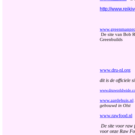
http://www.reiki
www.greenmanpro
De site van Bob R
Greenbuilds
www.dru-nl.org
dit is de officiel
www.druworldwide.c
www.aardehuis.nl
gebouwd in Olst
www.rawfood.nl
De site voor raw 
voor onze Raw Foo