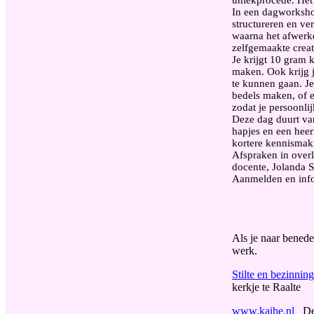
uniekprocedé. Het 
In een dagworkshop
structureren en ve
waarna het afwerk
zelfgemaakte creat
Je krijgt 10 gram 
maken. Ook krijg j
te kunnen gaan. Je
bedels maken, of e
zodat je persoonlijk
Deze dag duurt van
hapjes en een heerl
kortere kennismak
Afspraken in over
docente, Jolanda St
Aanmelden en inf
Als je naar beneden
werk.
Stilte en bezinnin
kerkje te Raalte
www.kaihe.nl
De 